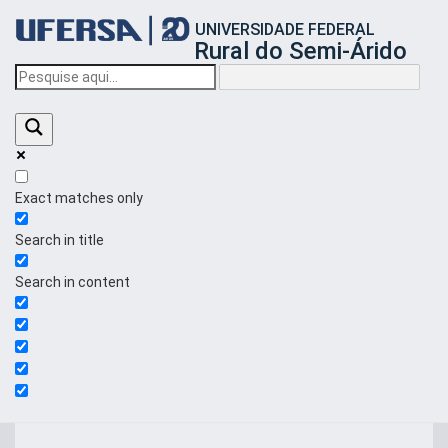
Início
UNIVERSIDADE FEDERAL
do
Rural do Semi-Árido
cabeçalho
do
portal
da
UFERSA
Exact matches only
Search in title
Search in content