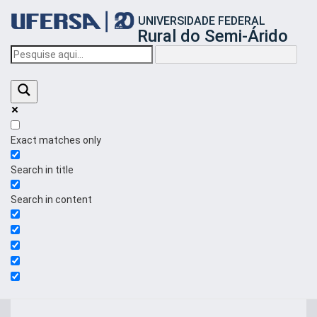
Início
UNIVERSIDADE FEDERAL
do
Rural do Semi-Árido
cabeçalho
do
portal
da
UFERSA
Exact matches only
Search in title
Search in content