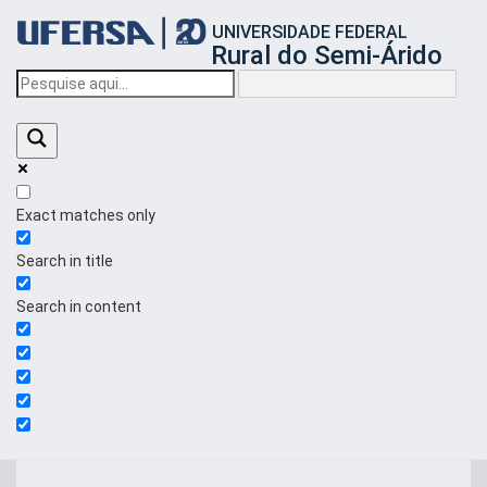
Início
UNIVERSIDADE FEDERAL
do
Rural do Semi-Árido
cabeçalho
do
portal
da
UFERSA
Exact matches only
Search in title
Search in content