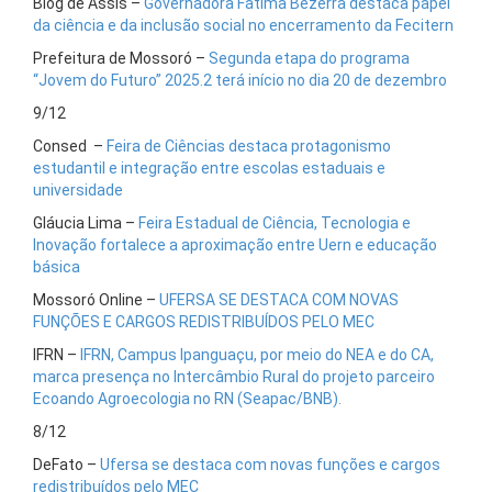
Blog de Assis –
Governadora Fátima Bezerra destaca papel
da ciência e da inclusão social no encerramento da Fecitern
Prefeitura de Mossoró –
Segunda etapa do programa
“Jovem do Futuro” 2025.2 terá início no dia 20 de dezembro
9/12
Consed –
Feira de Ciências destaca protagonismo
estudantil e integração entre escolas estaduais e
universidade
Gláucia Lima –
Feira Estadual de Ciência, Tecnologia e
Inovação fortalece a aproximação entre Uern e educação
básica
Mossoró Online –
UFERSA SE DESTACA COM NOVAS
FUNÇÕES E CARGOS REDISTRIBUÍDOS PELO MEC
IFRN –
IFRN, Campus Ipanguaçu, por meio do NEA e do CA,
marca presença no Intercâmbio Rural do projeto parceiro
Ecoando Agroecologia no RN (Seapac/BNB).
8/12
DeFato –
Ufersa se destaca com novas funções e cargos
redistribuídos pelo MEC