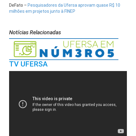
DeFato –
Pesquisadores da Ufersa aprovam quase R$ 10
milhões em projetos junto à FINEP
Notícias Relacionadas
TV UFERSA