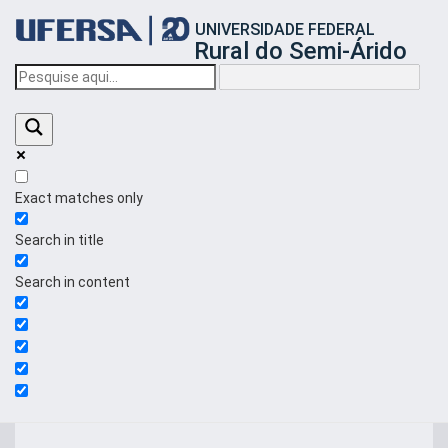
Início
UNIVERSIDADE FEDERAL
do
Rural do Semi-Árido
cabeçalho
do
portal
da
UFERSA
Exact matches only
Search in title
Search in content