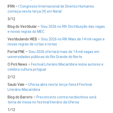
IFRN –
I Congresso Internacional de Direitos Humanos
começa nesta terça (9) em Natal
3/12
Blog do Vestibular –
Sisu 2026 no RN: Distribuição das vagas
e novas regras do MEC
Vestibulando WEB –
Sisu 2026 no RN: Mais de 14 mil vagas e
novas regras de cotas e notas
Portal PNE –
Sisu 2026 ofertará mais de 14 mil vagas em
universidades públicas do Rio Grande do Norte
O Poti News –
Festival Literário Macambira reúne autores e
celebra cultura potiguar
2/12
Saulo Vale –
Ufersa abre nesta terça-feira II Festival
Literário Macambira
Blog do Barreto –
Preconceito contra nordestinos será
tema de mesa no festival literário da Ufersa
1/12