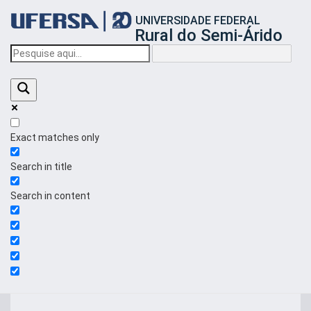
Início
UNIVERSIDADE FEDERAL
do
Rural do Semi-Árido
cabeçalho
do
portal
da
UFERSA
Exact matches only
Search in title
Search in content