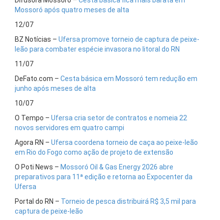
Difusora Mossoró –
Cesta básica fica mais barata em
Mossoró após quatro meses de alta
12/07
BZ Notícias –
Ufersa promove torneio de captura de peixe-
leão para combater espécie invasora no litoral do RN
11/07
DeFato.com –
Cesta básica em Mossoró tem redução em
junho após meses de alta
10/07
O Tempo –
Ufersa cria setor de contratos e nomeia 22
novos servidores em quatro campi
Agora RN –
Ufersa coordena torneio de caça ao peixe-leão
em Rio do Fogo como ação de projeto de extensão
O Poti News –
Mossoró Oil & Gas Energy 2026 abre
preparativos para 11ª edição e retorna ao Expocenter da
Ufersa
Portal do RN –
Torneio de pesca distribuirá R$ 3,5 mil para
captura de peixe-leão