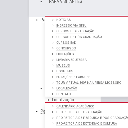
PARA VISITANTES
Para Visitantes
NOTÍCIAS
Notícias
INGRESSO VIA SISU
Ingresso via SISU
CURSOS DE GRADUAÇÃO
Cursos de Graduação
CURSOS DE PÓS-GRADUAÇÃO
Cursos de Pós-Graduação
CURSOS EAD
Cursos EAD
CONCURSOS
Concursos
LICITAÇÕES
Licitações
LIVRARIA EDUFERSA
Livraria Edufersa
MUSEUS
Museus
HOSPITAIS
Hospitais
ESTAÇÕES E PARQUES
Estações e Parques
TOUR VIRTUAL 360º NA UFERSA MOSSORÓ
PARA ALUNOS
Tour Virtual 360º na
LOCALIZAÇÃO
Ufersa Mossoró
CONTATO
Localização
Contato
CALENDÁRIO ACADÊMICO
Para Alunos
PRO-REITORIA DE GRADUAÇÃO
Calendário Acadêmico
PRO-REITORIA DE PESQUISA E PÓS-GRADUAÇÃ
Pro-reitoria de Graduação
PRÓ-REITORIA DE EXTENSÃO E CULTURA