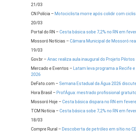
21/03
CN Polícia –
Motociclista morre após colidir com cicl
20/03
Portal do RN –
Cesta básica sobe 7,2% no RN em fever
Mossoró Notícias –
Câmara Municipal de Mossoró reali
19/03
Gov.br –
Anac realiza aula inaugural do Projeto Pilo
Mercado e Eventos –
Latam leva programa a Recife e 
2026
DeFato.com –
Semana Estadual da Água 2026 discute 
Hora Brasil –
ProfÁgua: mestrado profissional gratuit
Mossoró Hoje –
Cesta básica dispara no RN em feverei
TCM Notícia –
Cesta básica sobe 7,2% no RN em fevere
18/03
Compre Rural –
Descoberta de petróleo em sítio no CE: