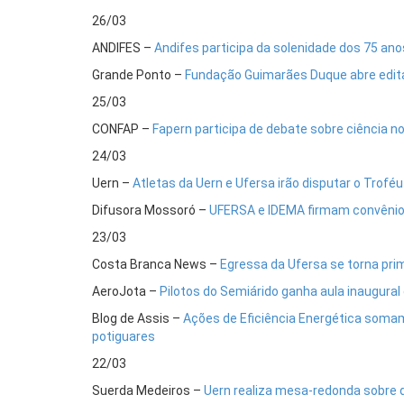
26/03
ANDIFES –
Andifes participa da solenidade dos 75 ano
Grande Ponto –
Fundação Guimarães Duque abre edital
25/03
CONFAP –
Fapern participa de debate sobre ciência n
24/03
Uern –
Atletas da Uern e Ufersa irão disputar o Troféu
Difusora Mossoró –
UFERSA e IDEMA firmam convênio 
23/03
Costa Branca News –
Egressa da Ufersa se torna pri
AeroJota –
Pilotos do Semiárido ganha aula inaugura
Blog de Assis –
Ações de Eficiência Energética somam
potiguares
22/03
Suerda Medeiros –
Uern realiza mesa-redonda sobre d