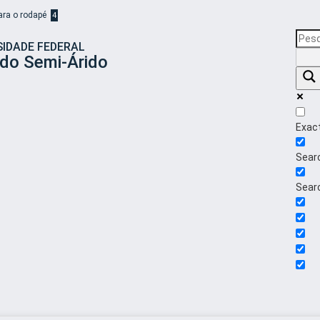
para o rodapé
4
SIDADE FEDERAL
 do Semi-Árido
Exac
Searc
Searc