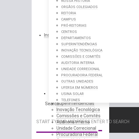
NOSSA HISTÓRIA
Saberes e Competências
ORGÃOS COLEGIADOS
Saúde do Servidor
REITORIA
Desenvolvimento de
CAMPUS
Pessoal
PRÓ-REITORIAS
Sistemas de Informação
CENTROS
Institucional
DEPARTAMENTOS
Assessoria de
SUPERINTENDÊNCIAS
Comunicação
INOVAÇÃO TECNOLÓGICA
Documentos Oficiais
COMISSÕES E COMITÊS
Nossa História
AUDITORIA INTERNA
Orgãos Colegiados
UNIDADE CORRECIONAL
Reitoria
PROCURADORIA FEDERAL
Campus
OUTRAS UNIDADES
Pró-Reitorias
UFERSA EM NÚMEROS
Centros
ACESSO À INFORMAÇÃO
USINA SOLAR
Departamentos
TELEFONES
Superintendências
Search
Inovação Tecnológica
Comissões e Comitês
START TYPING AND PRESS ENTER TO SEARCH
Auditoria Interna
Unidade Correcional
Procuradoria Federal