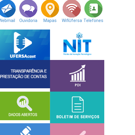
Webmail
Ouvidoria
Mapas
WifiUfersa
Telefones