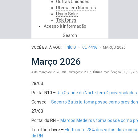
Outras Unidades
Ufersa em Números
Usina Solar
Telefones
Acesso à Informação
Search
VOCÊ ESTÁ AQUI:
INÍCIO
CLIPPING
MARÇO 2026
Março 2026
4 de março de 2026.
Visualizações: 2007.
Última modificação: 30/03/20
28/03
Portal N10 –
Rio Grande do Norte tem 4 universidades
Consed –
Socorro Batista toma posse como preside
27/03
Portal do RN –
Marcos Medeiros toma posse como pre
Território Livre –
Eleito com 78% dos votos dos mossor
do RN