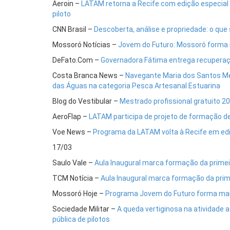
Aeroin –
LATAM retorna a Recife com edição especial 
piloto
CNN Brasil –
Descoberta, análise e propriedade: o que
Mossoró Notícias –
Jovem do Futuro: Mossoró forma m
DeFato.Com –
Governadora Fátima entrega recuperaç
Costa Branca News –
Navegante Maria dos Santos Me
das Águas na categoria Pesca Artesanal Estuarina
Blog do Vestibular –
Mestrado profissional gratuito 2
AeroFlap –
LATAM participa de projeto de formação d
Voe News –
Programa da LATAM volta à Recife em ediç
17/03
Saulo Vale –
Aula Inaugural marca formação da primei
TCM Notícia –
Aula Inaugural marca formação da prim
Mossoró Hoje –
Programa Jovem do Futuro forma mais
Sociedade Militar –
A queda vertiginosa na atividade 
pública de pilotos