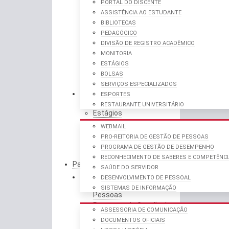
Pro-reitoria de Pesquisa e
PORTAL DO DISCENTE
Pós-graduação
ASSISTÊNCIA AO ESTUDANTE
Pró-Reitoria de Extensão
BIBLIOTECAS
e Cultura
PEDAGÓGICO
Portal do Discente
DIVISÃO DE REGISTRO ACADÊMICO
Assistência ao Estudante
MONITORIA
Bibliotecas
ESTÁGIOS
Pedagógico
BOLSAS
Divisão de Registro
SERVIÇOS ESPECIALIZADOS
Acadêmico
PARA SERVIDORES
ESPORTES
Monitoria
RESTAURANTE UNIVERSITÁRIO
Estágios
Bolsas
WEBMAIL
Serviços Especializados
PRO-REITORIA DE GESTÃO DE PESSOAS
Esportes
PROGRAMA DE GESTÃO DE DESEMPENHO
Restaurante Universitário
RECONHECIMENTO DE SABERES E COMPETÊNC
Para Servidores
SAÚDE DO SERVIDOR
Webmail
INSTITUCIONAL
DESENVOLVIMENTO DE PESSOAL
Pro-Reitoria de Gestão de
SISTEMAS DE INFORMAÇÃO
Pessoas
Programa de Gestão de
ASSESSORIA DE COMUNICAÇÃO
Desempenho
DOCUMENTOS OFICIAIS
Reconhecimento de