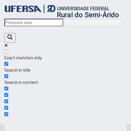
Início
UNIVERSIDADE FEDERAL
do
Rural do Semi-Árido
cabeçalho
do
portal
da
UFERSA
Exact matches only
Search in title
Search in content