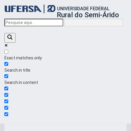
Início
UNIVERSIDADE FEDERAL
do
Rural do Semi-Árido
cabeçalho
do
portal
da
UFERSA
Exact matches only
Search in title
Search in content