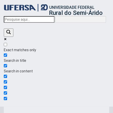
Início
UNIVERSIDADE FEDERAL
do
Rural do Semi-Árido
cabeçalho
do
portal
da
UFERSA
Exact matches only
Search in title
Search in content