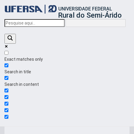
Início
UNIVERSIDADE FEDERAL
do
Rural do Semi-Árido
cabeçalho
do
portal
da
UFERSA
Exact matches only
Search in title
Search in content